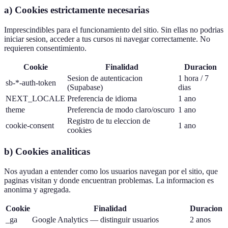
a) Cookies estrictamente necesarias
Imprescindibles para el funcionamiento del sitio. Sin ellas no podrias
iniciar sesion, acceder a tus cursos ni navegar correctamente. No
requieren consentimiento.
Cookie
Finalidad
Duracion
Sesion de autenticacion
1 hora / 7
sb-*-auth-token
(Supabase)
dias
NEXT_LOCALE
Preferencia de idioma
1 ano
theme
Preferencia de modo claro/oscuro
1 ano
Registro de tu eleccion de
cookie-consent
1 ano
cookies
b) Cookies analiticas
Nos ayudan a entender como los usuarios navegan por el sitio, que
paginas visitan y donde encuentran problemas. La informacion es
anonima y agregada.
Cookie
Finalidad
Duracion
_ga
Google Analytics — distinguir usuarios
2 anos